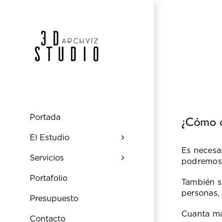
Saltar
al
contenido
Portada
¿Cómo o
El Estudio
Es necesa
Servicios
podremos 
Portafolio
También so
personas, 
Presupuesto
Cuanta má
Contacto